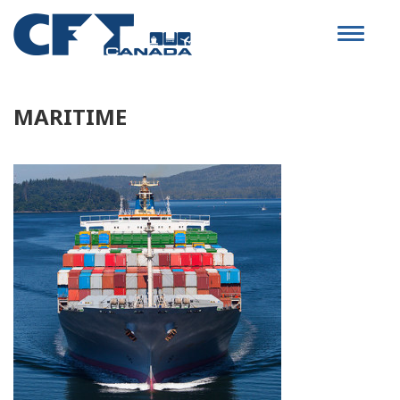
Toggle
navigat
MARITIME