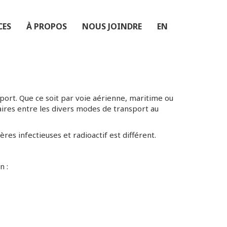
CES
À PROPOS
NOUS JOINDRE
EN
port. Que ce soit par voie aérienne, maritime ou
aires entre les divers modes de transport au
s infectieuses et radioactif est différent.
n :