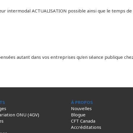
teur intermodal ACTUALISATION possible ainsi que le temps de 
nsées autant dans vos entreprises qu’en séance publique chez 
TS
À PROPOS
ges
Nouvelles
ariation ONU (4GV)
Blogue
es
CFT Canada
Accréditations