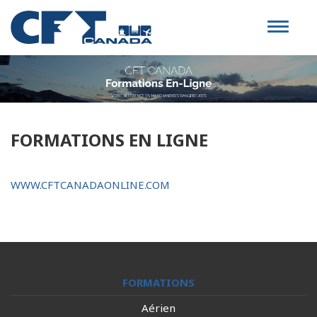
Toggle
navigat
FORMATIONS EN LIGNE
WWW.CFTCANADAONLINE.COM
FORMATIONS
Aérien