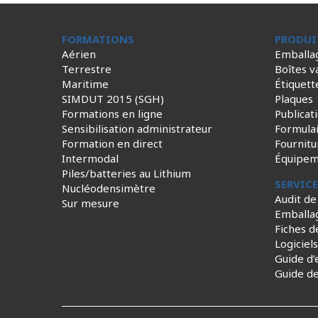
FORMATIONS
PRODUI
Aérien
Emballa
Terrestre
Boîtes v
Maritime
Étiquett
SIMDUT 2015 (SGH)
Plaques
Formations en ligne
Publicat
Sensibilisation administrateur
Formula
Formation en direct
Fournitu
Intermodal
Équipem
Piles/batteries au Lithium
SERVIC
Nucléodensimètre
Audit de
Sur mesure
Emballa
Fiches d
Logiciel
Guide d’
Guide d