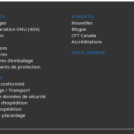
TS
À PROPOS
ges
Nouvelles
ariation ONU (4GV)
Blogue
es
CFT Canada
Accréditations
ions
NOUS JOINDRE
ires
res d'emballage
ents de protection
ES
 conformité
ge / Transport
e données de sécurité
s d’expédition
expédition
e placardage