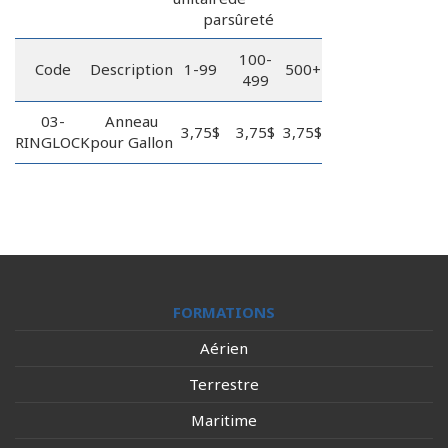
par
sûreté
100-
Code
Description
1-99
500+
499
03-
Anneau
3,75$
3,75$
3,75$
RINGLOCK
pour Gallon
FORMATIONS
Aérien
Terrestre
Maritime