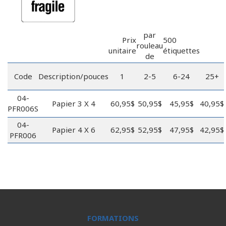
par
Prix
500
rouleau
unitaire
étiquettes
de
Code
Description/pouces
1
2-5
6-24
25+
04-
Papier 3 X 4
60,95$
50,95$
45,95$
40,95$
PFR006S
04-
Papier 4 X 6
62,95$
52,95$
47,95$
42,95$
PFR006
FORMATIONS