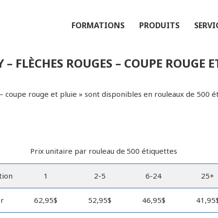
FORMATIONS
PRODUITS
SERVI
 – FLÈCHES ROUGES – COUPE ROUGE E
 – coupe rouge et pluie » sont disponibles en rouleaux de 500 é
Prix unitaire
par rouleau de
500 étiquettes
tion
1
2-5
6-24
25+
r
62,95$
52,95$
46,95$
41,95