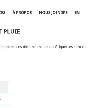
CES
À PROPOS
NOUS JOINDRE
EN
T PLUIE
tiquettes. Les dimensions de ces étiquettes sont de
$