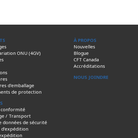
TS
À PROPOS
ges
Nouvelles
ariation ONU (4GV)
Blogue
es
CFT Canada
Accréditations
ions
NOUS JOINDRE
ires
res d'emballage
ents de protection
ES
 conformité
ge / Transport
e données de sécurité
s d’expédition
expédition