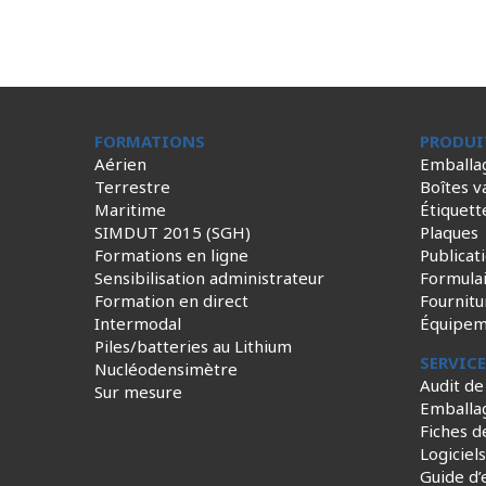
FORMATIONS
PRODUI
Aérien
Emballa
Terrestre
Boîtes v
Maritime
Étiquett
SIMDUT 2015 (SGH)
Plaques
Formations en ligne
Publicat
Sensibilisation administrateur
Formula
Formation en direct
Fournitu
Intermodal
Équipem
Piles/batteries au Lithium
SERVIC
Nucléodensimètre
Audit de
Sur mesure
Emballa
Fiches d
Logiciel
Guide d’