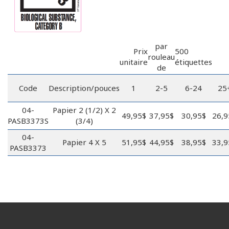
par
Prix
500
rouleau
unitaire
étiquettes
de
Code
Description/pouces
1
2-5
6-24
25
04-
Papier 2 (1/2) X 2
49,95$
37,95$
30,95$
26,9
PASB3373S
(3/4)
04-
Papier 4 X 5
51,95$
44,95$
38,95$
33,9
PASB3373