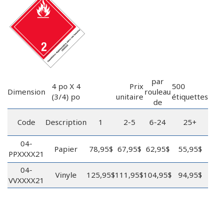
par
4 po X 4
Prix
500
Dimension
rouleau
(3/4) po
unitaire
étiquettes
de
Code
Description
1
2-5
6-24
25+
04-
Papier
78,95$
67,95$
62,95$
55,95$
PPXXXX21
04-
Vinyle
125,95$
111,95$
104,95$
94,95$
VVXXXX21