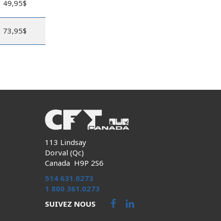
49,95$
73,95$
113 Lindsay
Dorval (Qc)
Canada H9P 2S6
514 631.0273
1 800 361.0273
SUIVEZ NOUS