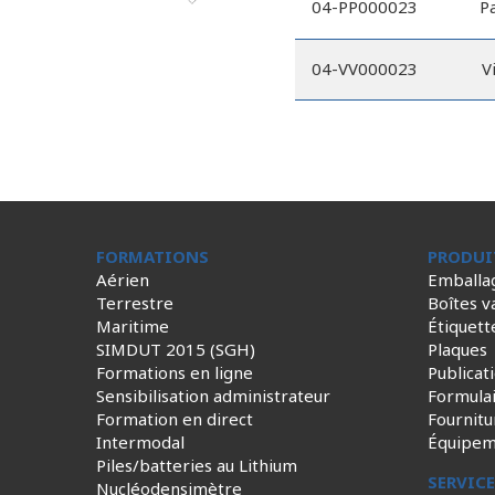
04-PP000023
P
04-VV000023
V
FORMATIONS
PRODUI
Aérien
Emballa
Terrestre
Boîtes v
Maritime
Étiquett
SIMDUT 2015 (SGH)
Plaques
Formations en ligne
Publicat
Sensibilisation administrateur
Formula
Formation en direct
Fournitu
Intermodal
Équipem
Piles/batteries au Lithium
SERVIC
Nucléodensimètre