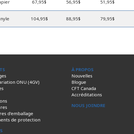
apier
67,95$
56,95$
51,95$
inyle
104,95$
88,95$
79,95$
TS
À PROPOS
ges
Nouvelles
ariation ONU (4GV)
Blogue
es
CFT Canada
Accréditations
ions
NOUS JOINDRE
ires
res d'emballage
ents de protection
ES