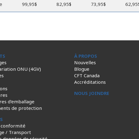
e
99,95$
82,95$
73,95$
62,95
TS
À PROPOS
ges
Nouvelles
ariation ONU (4GV)
Blogue
es
CFT Canada
Accréditations
ions
NOUS JOINDRE
ires
res d'emballage
ents de protection
ES
 conformité
ge / Transport
e données de sécurité