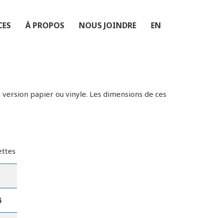
CES
À PROPOS
NOUS JOINDRE
EN
en version papier ou vinyle. Les dimensions de ces
ettes
$