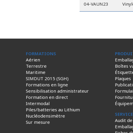
04-VAUN23
Vinyl
FORMATIONS
PRODUI
Aérien
Emballa
Terrestre
Boîtes v
Maritime
Étiquett
SIMDUT 2015 (SGH)
Plaques
Formations en ligne
Publicat
Sensibilisation administrateur
Formula
Formation en direct
Fournitu
Intermodal
Équipem
Piles/batteries au Lithium
SERVIC
Nucléodensimètre
Audit de
Sur mesure
Emballa
Fiches d