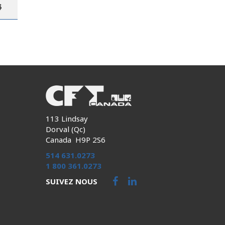
$
113 Lindsay
Dorval (Qc)
Canada H9P 2S6
514 631.0273
1 800 361.0273
SUIVEZ NOUS