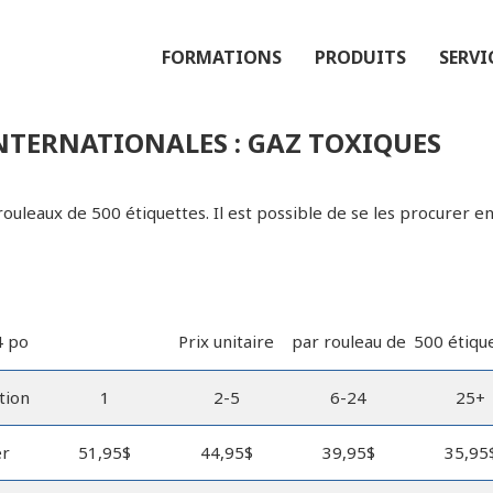
FORMATIONS
PRODUITS
SERVI
INTERNATIONALES : GAZ TOXIQUES
 rouleaux de 500 étiquettes. Il est possible de se les procurer 
4 po
Prix unitaire
par rouleau de
500 étiqu
tion
1
2-5
6-24
25+
er
51,95$
44,95$
39,95$
35,95