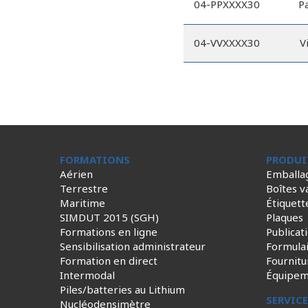
04-PPXXXX30
P
04-VVXXXX30
V
FORMATIONS
PRODUI
Aérien
Emballa
Terrestre
Boîtes v
Maritime
Étiquett
SIMDUT 2015 (SGH)
Plaques
Formations en ligne
Publicat
Sensibilisation administrateur
Formula
Formation en direct
Fournitu
Intermodal
Équipem
Piles/batteries au Lithium
SERVIC
Nucléodensimètre