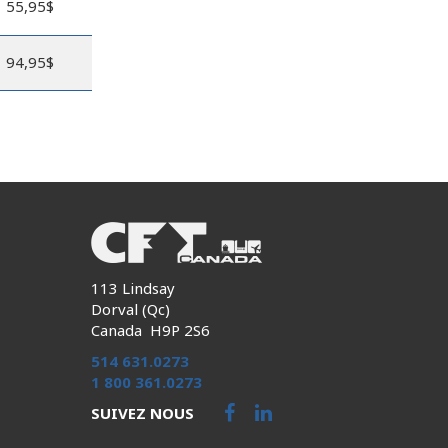
55,95$
94,95$
113 Lindsay
Dorval (Qc)
Canada H9P 2S6
514 631.0273
1 800 361.0273
SUIVEZ NOUS