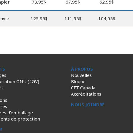
apier
78,95$
67,95$
62,95$
inyle
125,95$
111,95$
104,95$
TS
À PROPOS
ges
Nouvelles
ariation ONU (4GV)
Blogue
es
CFT Canada
Accréditations
ions
NOUS JOINDRE
ires
res d'emballage
ents de protection
ES