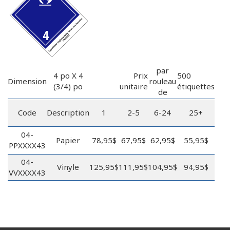
par
4 po X 4
Prix
500
Dimension
rouleau
(3/4) po
unitaire
étiquettes
de
Code
Description
1
2-5
6-24
25+
04-
Papier
78,95$
67,95$
62,95$
55,95$
PPXXXX43
04-
Vinyle
125,95$
111,95$
104,95$
94,95$
VVXXXX43