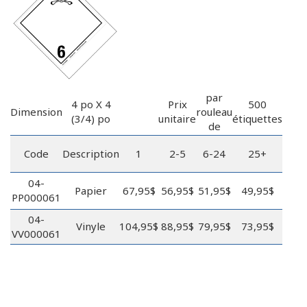
par
4 po X 4
Prix
500
Dimension
rouleau
(3/4) po
unitaire
étiquettes
de
Code
Description
1
2-5
6-24
25+
04-
Papier
67,95$
56,95$
51,95$
49,95$
PP000061
04-
Vinyle
104,95$
88,95$
79,95$
73,95$
VV000061