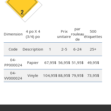
par
4 po X 4
Prix
500
Dimension
rouleau
(3/4) po
unitaire
étiquettes
de
Code
Description
1
2-5
6-24
25+
04-
Papier
67,95$
56,95$
51,95$
49,95$
PP000024
04-
Vinyle
104,95$
88,95$
79,95$
73,95$
VV000024