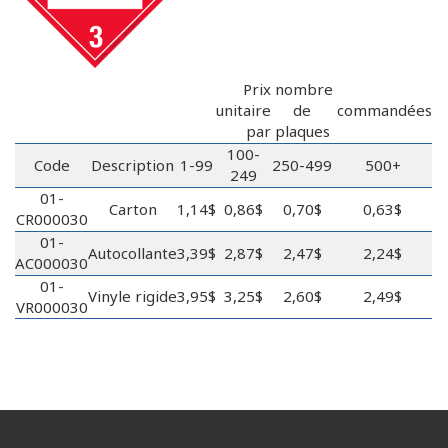
Prix
nombre
unitaire
de
commandées
par
plaques
100-
Code
Description
1-99
250-499
500+
249
01-
Carton
1,14$
0,86$
0,70$
0,63$
CR000030
01-
Autocollante
3,39$
2,87$
2,47$
2,24$
AC000030
01-
Vinyle rigide
3,95$
3,25$
2,60$
2,49$
VR000030