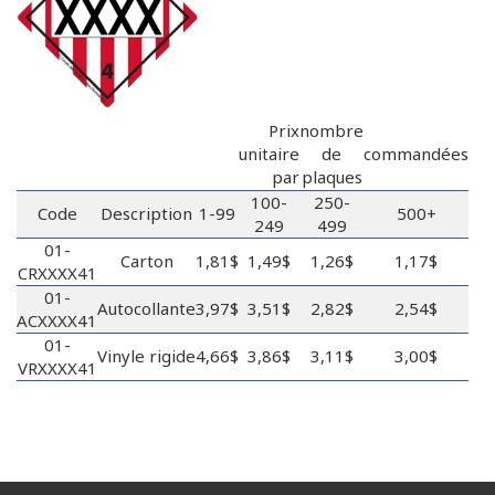
Prix
nombre
unitaire
de
commandées
par
plaques
100-
250-
Code
Description
1-99
500+
249
499
01-
Carton
1,81$
1,49$
1,26$
1,17$
CRXXXX41
01-
Autocollante
3,97$
3,51$
2,82$
2,54$
ACXXXX41
01-
Vinyle rigide
4,66$
3,86$
3,11$
3,00$
VRXXXX41