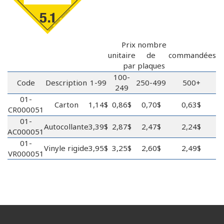
Prix
nombre
unitaire
de
commandées
par
plaques
100-
Code
Description
1-99
250-499
500+
249
01-
Carton
1,14$
0,86$
0,70$
0,63$
CR000051
01-
Autocollante
3,39$
2,87$
2,47$
2,24$
AC000051
01-
Vinyle rigide
3,95$
3,25$
2,60$
2,49$
VR000051