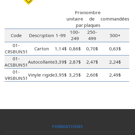
Prix
nombre
unitaire
de
commandées
par
plaques
100-
250-
Code
Description
1-99
500+
249
499
01-
Carton
1,14$
0,86$
0,70$
0,63$
CRSBUN51
01-
Autocollante
3,39$
2,87$
2,47$
2,24$
ACSBUN51
01-
Vinyle rigide
3,95$
3,25$
2,60$
2,49$
VRSBUN51
FORMATIONS