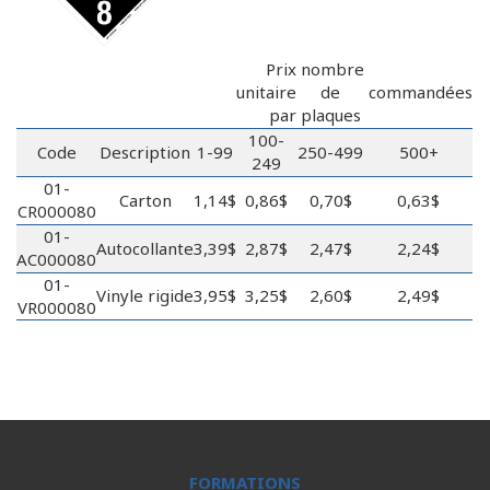
Prix
nombre
unitaire
de
commandées
par
plaques
100-
Code
Description
1-99
250-499
500+
249
01-
Carton
1,14$
0,86$
0,70$
0,63$
CR000080
01-
Autocollante
3,39$
2,87$
2,47$
2,24$
AC000080
01-
Vinyle rigide
3,95$
3,25$
2,60$
2,49$
VR000080
FORMATIONS