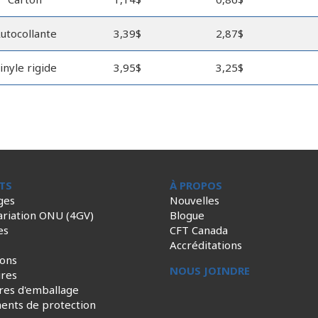
utocollante
3,39$
2,87$
inyle rigide
3,95$
3,25$
TS
À PROPOS
ges
Nouvelles
ariation ONU (4GV)
Blogue
es
CFT Canada
Accréditations
ions
NOUS JOINDRE
ires
res d'emballage
ents de protection