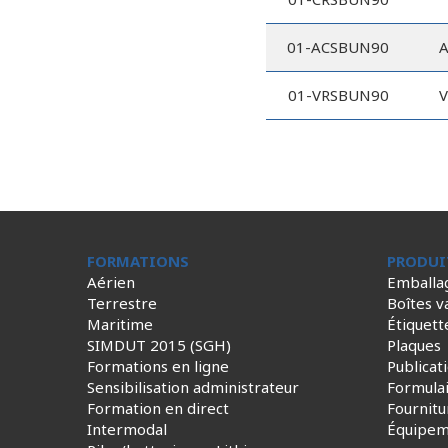
01-ACSBUN90
A
01-VRSBUN90
V
FORMATIONS
PRODUI
Aérien
Emballa
Terrestre
Boîtes v
Maritime
Étiquett
SIMDUT 2015 (SGH)
Plaques
Formations en ligne
Publicat
Sensibilisation administrateur
Formula
Formation en direct
Fournitu
Intermodal
Équipem