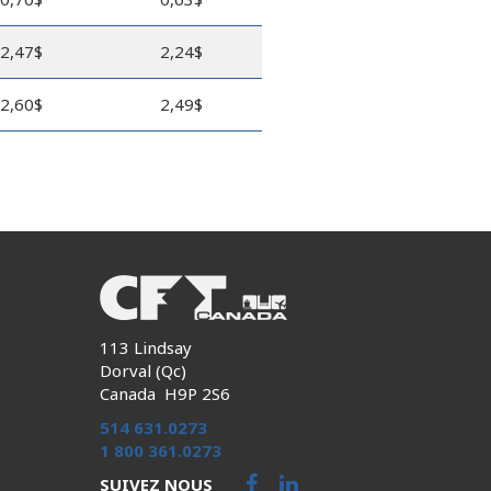
2,47$
2,24$
2,60$
2,49$
113 Lindsay
Dorval (Qc)
Canada H9P 2S6
514 631.0273
1 800 361.0273
SUIVEZ NOUS