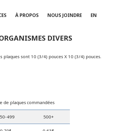
CES
À PROPOS
NOUS JOINDRE
EN
 ORGANISMES DIVERS
es plaques sont 10 (3/4) pouces X 10 (3/4) pouces.
 de plaques
commandées
50-499
500+
0,70$
0,63$