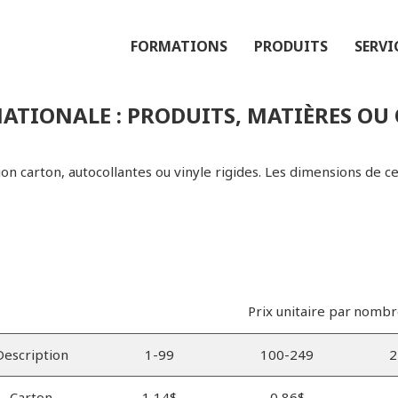
FORMATIONS
PRODUITS
SERVI
NATIONALE : PRODUITS, MATIÈRES OU
ion carton, autocollantes ou vinyle rigides. Les dimensions de c
Prix unitaire par
nombre
Description
1-99
100-249
2
Carton
1,14$
0,86$