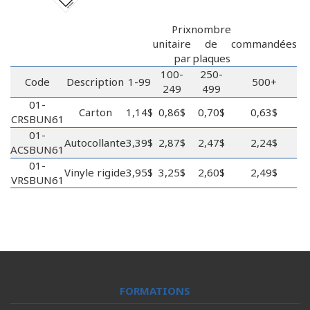
Prix
nombre
unitaire
de
commandées
par
plaques
100-
250-
Code
Description
1-99
500+
249
499
01-
Carton
1,14$
0,86$
0,70$
0,63$
CRSBUN61
01-
Autocollante
3,39$
2,87$
2,47$
2,24$
ACSBUN61
01-
Vinyle rigide
3,95$
3,25$
2,60$
2,49$
VRSBUN61
FORMATIONS