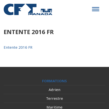
Toggle
navigat
ENTENTE 2016 FR
Entente 2016 FR
FORMATIONS
Aérien
Terrestre
Maritime