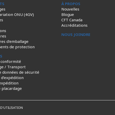
TS
À PROPOS
ges
Nouvelles
ariation ONU (4GV)
Blogue
es
CFT Canada
Accréditations
ions
NOUS JOINDRE
ires
res d'emballage
ents de protection
ES
 conformité
ge / Transport
e données de sécurité
s d’expédition
expédition
e placardage
D'UTILISATION