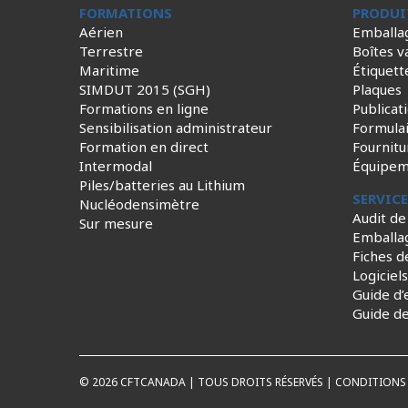
FORMATIONS
PRODUI
Aérien
Emballa
Terrestre
Boîtes v
Maritime
Étiquett
SIMDUT 2015 (SGH)
Plaques
Formations en ligne
Publicat
Sensibilisation administrateur
Formula
Formation en direct
Fournitu
Intermodal
Équipem
Piles/batteries au Lithium
SERVIC
Nucléodensimètre
Audit de
Sur mesure
Emballa
Fiches d
Logiciel
Guide d’
Guide d
© 2026 CFTCANADA | TOUS DROITS RÉSERVÉS |
CONDITIONS 