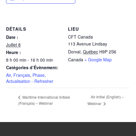
DÉTAILS
LIEU
CFT Canada
Date :
113 Avenue Lindsay
Juillet 8
Dorval
,
Québec
H9P 2S6
Heure :
Canada
+ Google Map
8 h 00 min - 16 h 00 min
Catégories d’Évènement:
Air
,
Français
,
Phase
,
Actualisation - Refresher
Air Initial (English) –
Maritime International Initiale
(Français) – Webinar
Webinar