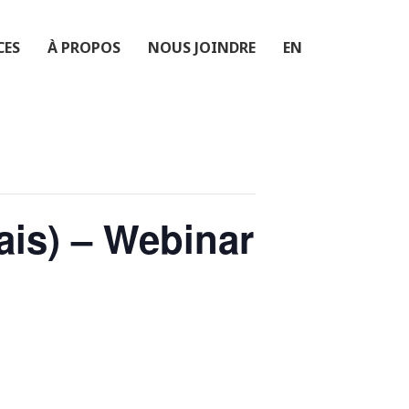
CES
À PROPOS
NOUS JOINDRE
EN
çais) – Webinar