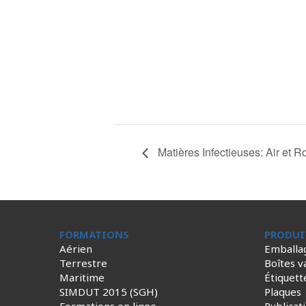
Matières Infectieuses: Air et R
FORMATIONS
PRODUI
Aérien
Emballa
Terrestre
Boîtes v
Maritime
Étiquett
SIMDUT 2015 (SGH)
Plaques