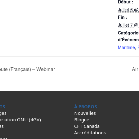
Début :
Juillet 6 
Fin :
Juillet 7 
Catégorie
d’Évènem
Maritime
,
oute (Français) – Webinar
Air
TS
À PROPOS
ges
Nouvelles
ariation ONU (4GV)
Blogue
es
CFT Canada
Accréditations