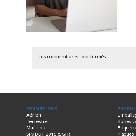
Les commentaires sont fermés.
FORMATIONS
PRODUI
Aérien
Emballa
Terrestre
Boîtes v
Maritime
Étiquett
SIMDUT 2015 (SGH)
Plaques