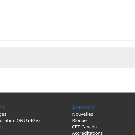
TS
À PROPOS
ges
Nouvelles
ariation ONU (4GV)
Blogue
es
CFT Canada
Accréditations