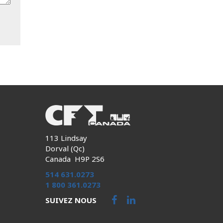
113 Lindsay
Dorval (Qc)
Canada H9P 2S6
514 631.0273
1 800 361.0273
SUIVEZ NOUS