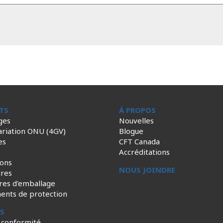
TS
À PROPOS
ges
Nouvelles
ariation ONU (4GV)
Blogue
es
CFT Canada
Accréditations
ions
NOUS JOINDRE
ires
res d'emballage
ents de protection
ES
 conformité