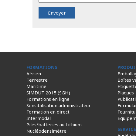
FORMATIONS
PRODUI
Aérien
Emballa
Terrestre
Boîtes v
Maritime
Étiquett
SIMDUT 2015 (SGH)
Plaques
Formations en ligne
Publicat
Sensibilisation administrateur
Formula
Formation en direct
Fournitu
Intermodal
Équipem
Piles/batteries au Lithium
SERVIC
Nucléodensimètre
Audit de