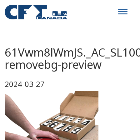
Toggle
navigat
61Vwm8lWmJS._AC_SL100
removebg-preview
2024-03-27