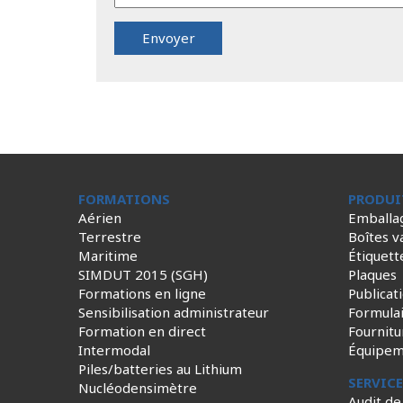
FORMATIONS
PRODUI
Aérien
Emballa
Terrestre
Boîtes v
Maritime
Étiquett
SIMDUT 2015 (SGH)
Plaques
Formations en ligne
Publicat
Sensibilisation administrateur
Formula
Formation en direct
Fournitu
Intermodal
Équipem
Piles/batteries au Lithium
SERVIC
Nucléodensimètre
Audit de