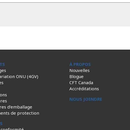
TS
À PROPOS
ges
Nouvelles
ariation ONU (4GV)
Blogue
es
CFT Canada
Accréditations
ions
NOUS JOINDRE
ires
res d'emballage
ents de protection
ES
 conformité