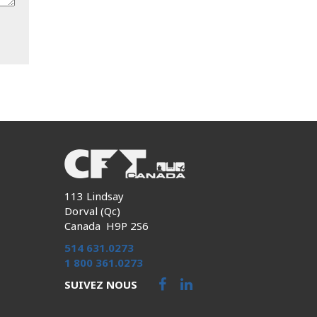
113 Lindsay
Dorval (Qc)
Canada H9P 2S6
514 631.0273
1 800 361.0273
SUIVEZ NOUS