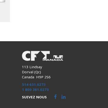
113 Lindsay
Dorval (Qc)
Canada H9P 2S6
514 631.0273
1 800 361.0273
SUIVEZ NOUS