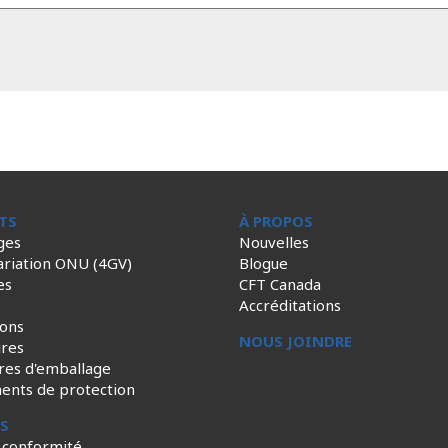
TS
À PROPOS
ges
Nouvelles
ariation ONU (4GV)
Blogue
es
CFT Canada
Accréditations
ions
NOUS JOINDRE
ires
res d'emballage
ents de protection
ES
 conformité