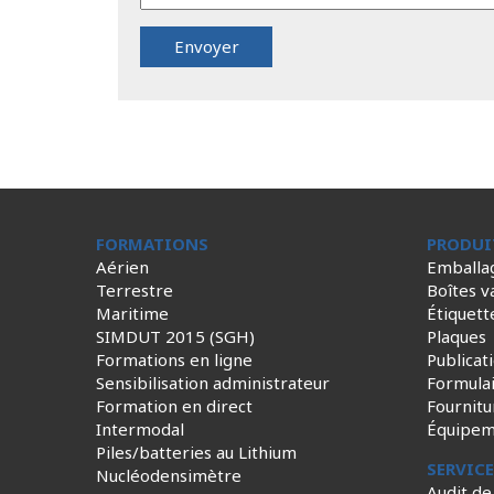
FORMATIONS
PRODUI
Aérien
Emballa
Terrestre
Boîtes v
Maritime
Étiquett
SIMDUT 2015 (SGH)
Plaques
Formations en ligne
Publicat
Sensibilisation administrateur
Formula
Formation en direct
Fournitu
Intermodal
Équipem
Piles/batteries au Lithium
SERVIC
Nucléodensimètre
Audit de