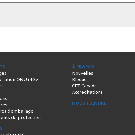
TS
À PROPOS
ges
Nouvelles
ariation ONU (4GV)
Blogue
es
CFT Canada
Accréditations
ions
NOUS JOINDRE
ires
res d'emballage
ents de protection
ES
 conformité