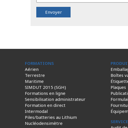
FORMATIONS
PRODUI
Aérien
Emballa
Terrestre
Boîtes v
Maritime
Étiquett
SIMDUT 2015 (SGH)
Plaques
Formations en ligne
Publicat
Sensibilisation administrateur
Formula
Formation en direct
Fournitu
Intermodal
Équipem
Piles/batteries au Lithium
SERVIC
Nucléodensimètre
Audit de