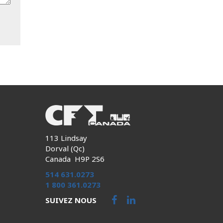
113 Lindsay
Dorval (Qc)
Canada H9P 2S6
514 631.0273
1 800 361.0273
SUIVEZ NOUS