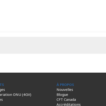
TS
À PROPOS
ges
Nouvelles
ariation ONU (4GV)
Blogue
es
CFT Canada
Accréditations