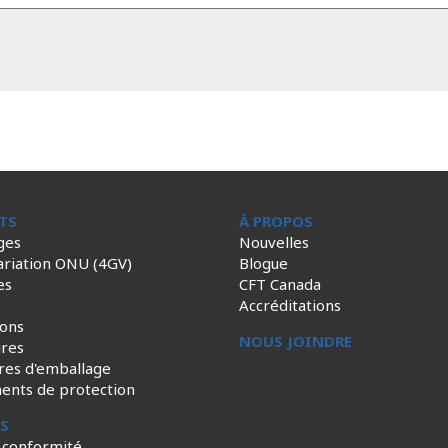
TS
À PROPOS
ges
Nouvelles
ariation ONU (4GV)
Blogue
es
CFT Canada
Accréditations
ions
NOUS JOINDRE
ires
res d'emballage
ents de protection
ES
 conformité