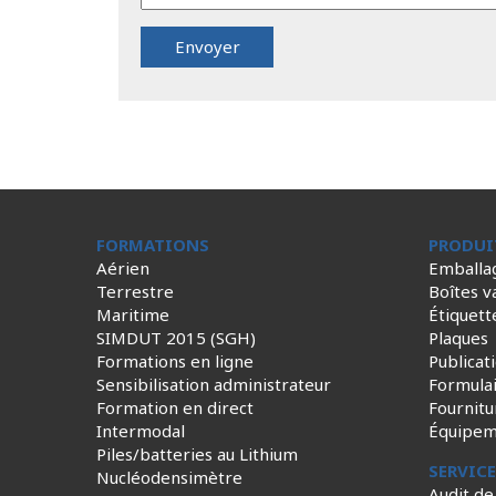
FORMATIONS
PRODUI
Aérien
Emballa
Terrestre
Boîtes v
Maritime
Étiquett
SIMDUT 2015 (SGH)
Plaques
Formations en ligne
Publicat
Sensibilisation administrateur
Formula
Formation en direct
Fournitu
Intermodal
Équipem
Piles/batteries au Lithium
SERVIC
Nucléodensimètre
Audit de