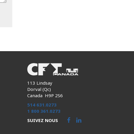
113 Lindsay
Dorval (Qc)
Canada H9P 2S6
514 631.0273
1 800 361.0273
SUIVEZ NOUS