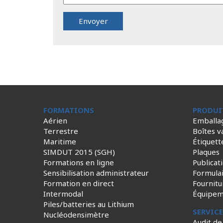
FORMATIONS
PRODUI
Aérien
Emballa
Terrestre
Boîtes v
Maritime
Étiquett
SIMDUT 2015 (SGH)
Plaques
Formations en ligne
Publicat
Sensibilisation administrateur
Formula
Formation en direct
Fournitu
Intermodal
Équipem
Piles/batteries au Lithium
SERVIC
Nucléodensimètre
Audit de