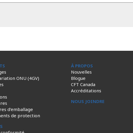
TS
À PROPOS
ges
Nouvelles
ariation ONU (4GV)
Blogue
es
CFT Canada
Accréditations
ions
NOUS JOINDRE
ires
res d'emballage
ents de protection
ES
 conformité