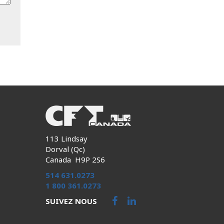
113 Lindsay
Dorval (Qc)
Canada H9P 2S6
514 631.0273
1 800 361.0273
SUIVEZ NOUS