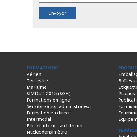
FORMATIONS
PRODUI
Aérien
Emballa
Terrestre
Boîtes v
Maritime
Étiquett
SIMDUT 2015 (SGH)
Plaques
Formations en ligne
Publicat
Sensibilisation administrateur
Formula
Formation en direct
Fournitu
Intermodal
Équipem
Piles/batteries au Lithium
SERVIC
Nucléodensimètre
Audit de