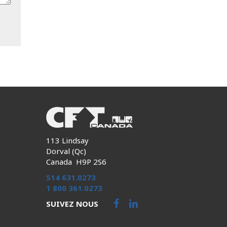
113 Lindsay
Dorval (Qc)
Canada H9P 2S6
514 631.0273
1 800 361.0273
SUIVEZ NOUS