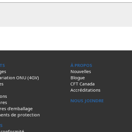
TS
À PROPOS
ges
Nouvelles
ariation ONU (4GV)
Blogue
es
CFT Canada
Accréditations
ions
NOUS JOINDRE
ires
res d'emballage
ents de protection
ES
 conformité