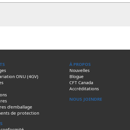
TS
À PROPOS
ges
Nouvelles
ariation ONU (4GV)
Blogue
es
CFT Canada
Accréditations
ions
NOUS JOINDRE
ires
res d'emballage
ents de protection
ES
 conformité