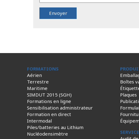
FORMATIONS
PRODUI
Aérien
Emballa
Terrestre
Boîtes v
Maritime
Étiquett
SIMDUT 2015 (SGH)
Plaques
Formations en ligne
Publicat
Sensibilisation administrateur
Formula
Formation en direct
Fournitu
Intermodal
Équipem
Piles/batteries au Lithium
SERVIC
Nucléodensimètre
Audit de