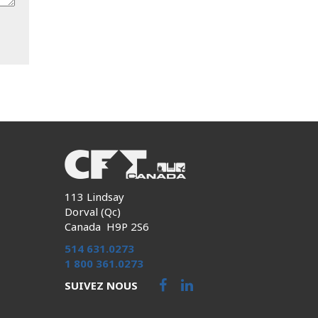
113 Lindsay
Dorval (Qc)
Canada H9P 2S6
514 631.0273
1 800 361.0273
SUIVEZ NOUS