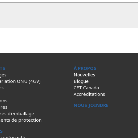
TS
À PROPOS
ges
Nouvelles
ariation ONU (4GV)
Blogue
es
CFT Canada
Accréditations
ions
NOUS JOINDRE
ires
res d'emballage
ents de protection
ES
 conformité