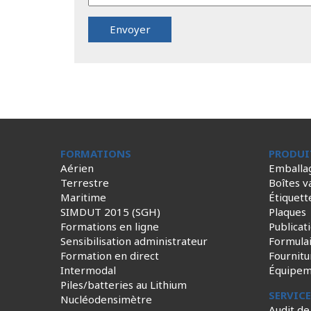
FORMATIONS
PRODUI
Aérien
Emballa
Terrestre
Boîtes v
Maritime
Étiquett
SIMDUT 2015 (SGH)
Plaques
Formations en ligne
Publicat
Sensibilisation administrateur
Formula
Formation en direct
Fournitu
Intermodal
Équipem
Piles/batteries au Lithium
SERVIC
Nucléodensimètre
Audit de