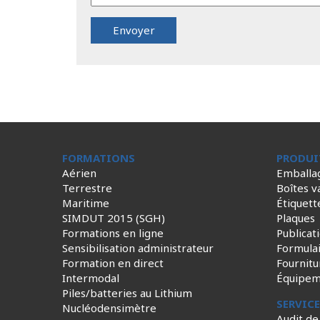
FORMATIONS
PRODUI
Aérien
Emballa
Terrestre
Boîtes v
Maritime
Étiquett
SIMDUT 2015 (SGH)
Plaques
Formations en ligne
Publicat
Sensibilisation administrateur
Formula
Formation en direct
Fournitu
Intermodal
Équipem
Piles/batteries au Lithium
SERVIC
Nucléodensimètre
Audit de