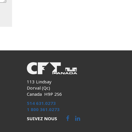
113 Lindsay
Dorval (Qc)
Canada H9P 2S6
514 631.0273
1 800 361.0273
SUIVEZ NOUS