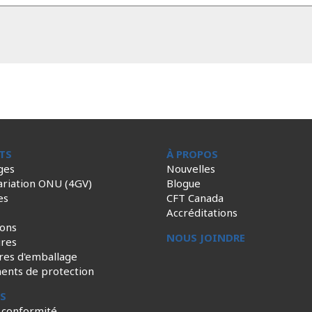
TS
À PROPOS
ges
Nouvelles
ariation ONU (4GV)
Blogue
es
CFT Canada
Accréditations
ions
NOUS JOINDRE
ires
res d'emballage
ents de protection
ES
 conformité