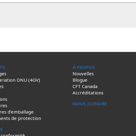
TS
À PROPOS
ges
Nouvelles
ariation ONU (4GV)
Blogue
es
CFT Canada
Accréditations
ions
NOUS JOINDRE
ires
res d'emballage
ents de protection
ES
 conformité