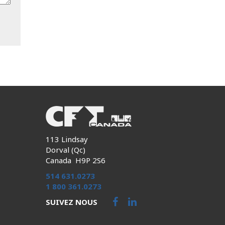
113 Lindsay
Dorval (Qc)
Canada H9P 2S6
514 631.0273
1 800 361.0273
SUIVEZ NOUS