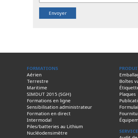
FORMATIONS
PRODUI
Aérien
Emballa
Terrestre
Boîtes v
Maritime
Étiquett
SIMDUT 2015 (SGH)
Plaques
Formations en ligne
Publicat
Sensibilisation administrateur
Formula
Formation en direct
Fournitu
Intermodal
Équipem
Piles/batteries au Lithium
SERVIC
Nucléodensimètre
Audit de