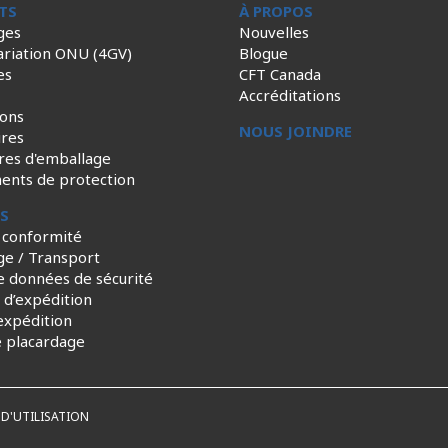
TS
À PROPOS
ges
Nouvelles
ariation ONU (4GV)
Blogue
es
CFT Canada
Accréditations
ions
NOUS JOINDRE
ires
res d'emballage
ents de protection
ES
 conformité
ge / Transport
e données de sécurité
s d’expédition
expédition
e placardage
D'UTILISATION