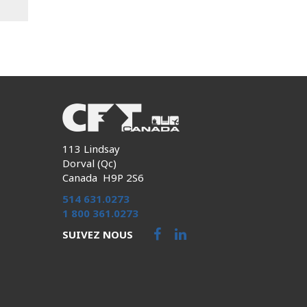
113 Lindsay
Dorval (Qc)
Canada H9P 2S6
514 631.0273
1 800 361.0273
SUIVEZ NOUS