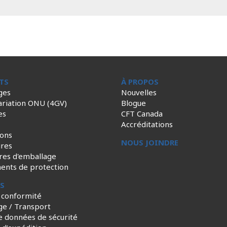
TS
À PROPOS
ges
Nouvelles
ariation ONU (4GV)
Blogue
es
CFT Canada
Accréditations
ions
NOUS JOINDRE
ires
res d'emballage
ents de protection
ES
 conformité
ge / Transport
e données de sécurité